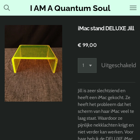
Ga
I AM A Quantum Soul
direct
naar
de
iMac stand DELUXE Jill
hoofdinhoud
€ 99,00
Uitgeschakeld
Jill is zeer slechtziend en
heeft een iMac gekocht. Ze
heeft het probleem dat het
scherm van haar iMac veel te
laag staat. Waardoor ze
pijnlijke nekklachten krijgt en
niet verder kan werken. Voor
haar heb ik de DELUXE iMac