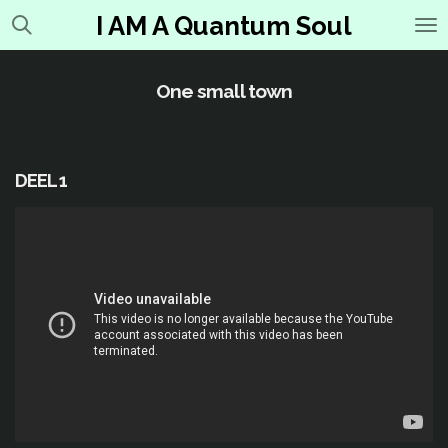
Ga
I AM A Quantum Soul
direct
naar
de
One small town
hoofdinhoud
DEEL 1