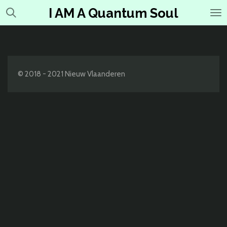
Ga
I AM A Quantum Soul
direct
naar
de
hoofdinhoud
© 2018 - 2021 Nieuw Vlaanderen